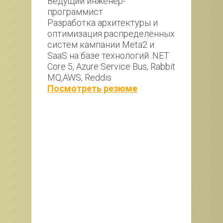
Ведущий инженер-
Рег
программист
1С:
 1C 
Разработка архитектуры и 
Опы
оптимизация распределённых 
топ
систем кампании Meta2 и 
про
SaaS на базе технологий .NET 
Уча
Core 5, Azure Service Bus, Rabbit 
- О
MQ,AWS, Reddis
зак
мов 
Посмотреть резюме
- В
 
кур
рол
Экс
- Р
- А
под
Каз
- Ра
: 
док
зак
- Ч
M, 
зап