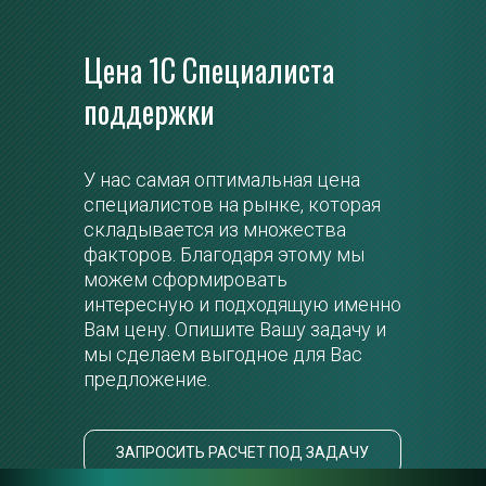
Цена 1С Специалиста 
О свобо
фровой 
поддержки
Специа
- 
одход с 
 
У нас самая оптимальная цена 
Сейчас с
йший 
специалистов на рынке, которая 
Сообщите
кт 
складывается из множества 
задаче, 
факторов. Благодаря этому мы 
лучшего к
можем сформировать 
числе с 
интересную и подходящую именно 
технолог
Вам цену. Опишите Вашу задачу и 
нду для 
мы сделаем выгодное для Вас 
предложение.
ЗАПР
ОБЛАКА 
ЗАПРОСИТЬ РАСЧЕТ ПОД ЗАДАЧУ