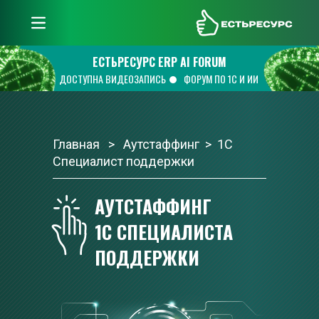
ЕстьРесурс
ЕСТЬРЕСУРС ERP AI FORUM
ДОСТУПНА ВИДЕОЗАПИСЬ
ФОРУМ ПО 1С И ИИ
Главная
   >   Аутстаффинг  >  1С 
Специалист поддержки
АУТСТАФФИНГ 
1С 
СПЕЦИАЛИСТА 
ПОДДЕРЖКИ