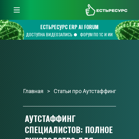
ЕстьРесурс
ЕСТЬРЕСУРС ERP AI FORUM
ДОСТУПНА ВИДЕОЗАПИСЬ
ФОРУМ ПО 1С И ИИ
Главная
   >  
 Статьи про Аутстаффинг
АУТСТАФФИНГ 
СПЕЦИАЛИСТОВ: ПОЛНОЕ 