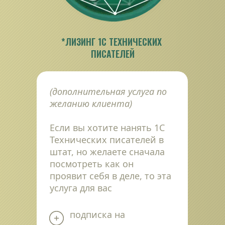
*ЛИЗИНГ 1С ТЕХНИЧЕСКИХ 
ПИСАТЕЛЕЙ
(дополнительная услуга по 
желанию клиента)
Если вы хотите нанять 1С 
Технических писателей в 
штат, но желаете сначала 
посмотреть как он 
проявит себя в деле, то эта 
услуга для вас
подписка на 