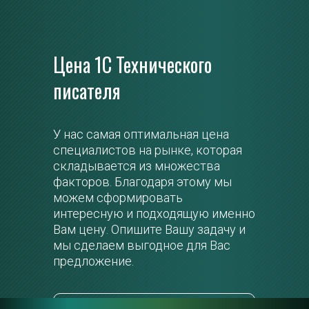
Цена 1С Технического 
О свобо
фровой 
писателя
Технич
одход с 
 
У нас самая оптимальная цена 
Сейчас с
йший 
специалистов на рынке, которая 
Сообщите
кт 
складывается из множества 
задаче, 
исателя 
факторов. Благодаря этому мы 
лучшего к
 команду 
можем сформировать 
числе с 
интересную и подходящую именно 
технолог
нду для 
Вам цену. Опишите Вашу задачу и 
мы сделаем выгодное для Вас 
предложение.
ЗАПР
ОБЛАКА 
ЗАПРОСИТЬ РАСЧЕТ ПОД ЗАДАЧУ