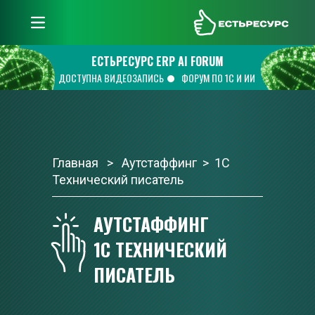
ЕстьРесурс
ЕСТЬРЕСУРС ERP AI FORUM
ДОСТУПНА ВИДЕОЗАПИСЬ
ФОРУМ ПО 1С И ИИ
Главная
   >   Аутстаффинг  >  1С 
Технический писатель
АУТСТАФФИНГ 
1С ТЕХНИЧЕСКИЙ 
ПИСАТЕЛЬ