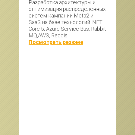
Разработка архитектуры и 
Опы
оптимизация распределённых 
топ
систем кампании Meta2 и 
про
SaaS на базе технологий .NET 
Уча
Core 5, Azure Service Bus, Rabbit 
- О
MQ,AWS, Reddis
зак
мов 
Посмотреть резюме
- В
 
кур
рол
Экс
- Р
- А
под
Каз
- Ра
: 
док
зак
- Ч
M, 
зап
1С: